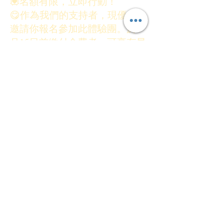
💟名額有限，立即行動！
😋作為我們的支持者，現優先
邀請你報名參加此體驗團。於4
月15日前繳付全費者，可享有早
鳥優惠價港幣$7,800，往後報名
全費為港幣$8,400。
🐜👟行程詳細內容可參考報名表
附設之連結。如有問題，歡迎盡
快與我們聯絡！
🌻園藝治療專業發展協
會
www.htpda.com
🌳香港森林
浴
www.shinrinyokuhk.com