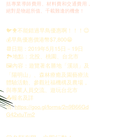
括專業導師費用、材料費和交通費用，
絕對是物超所值、千載難逢的機會！
🐦🐥不能錯過早鳥優惠啊！！！😉
💰早鳥優惠價港幣$7,800😁
📆日期：2019年5月15日－19日
🏞地點：北投、桃園、台北市
🖼內容：遊覽著名勝地「溪頭」及
「陽明山」、森林療癒及園藝療法
體驗活動、參觀社福機構及農場，
與專業人員交流、遊玩台北市
📤報名及詳
情:
https://goo.gl/forms/2n9B66Gd
G42xtuTm2