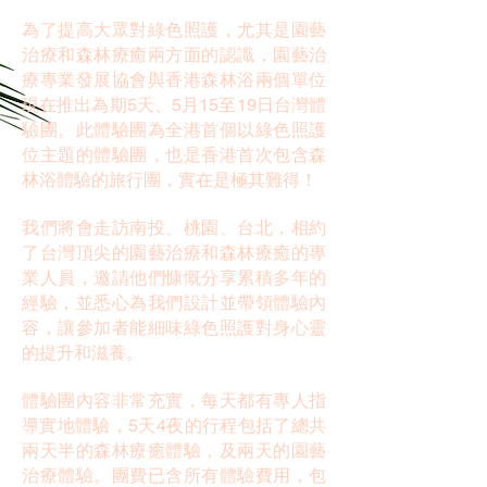
為了提高大眾對綠色照護，尤其是園藝
治療和森林療癒兩方面的認識，園藝治
療專業發展協會與香港森林浴兩個單位
現在推出為期5天、5月15至19日台灣體
驗團。此體驗團為全港首個以綠色照護
位主題的體驗團，也是香港首次包含森
林浴體驗的旅行團，實在是極其難得！
我們將會走訪南投、桃園、台北，相約
了台灣頂尖的園藝治療和森林療癒的專
業人員，邀請他們慷慨分享累積多年的
經驗，並悉心為我們設計並帶領體驗內
容，讓參加者能細味綠色照護對身心靈
的提升和滋養。
體驗團內容非常充實，每天都有專人指
導實地體驗，5天4夜的行程包括了總共
兩天半的森林療癒體驗，及兩天的園藝
治療體驗。團費已含所有體驗費用，包