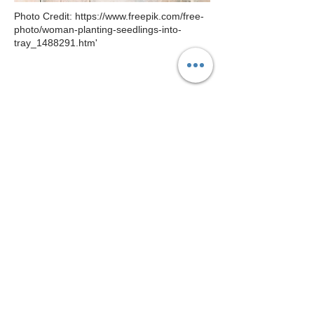
Photo Credit: https://www.freepik.com/free-
photo/woman-planting-seedlings-into-
tray_1488291.htm'
Follow Us
追蹤我們
Join our mailing list
我想取得協會最新消息
Subscribe Now