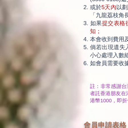
或於
5天內
以劃
「九龍荔枝角長
​如果
提交表格
知；
本會收到費用
​倘若出現遺
小心處理入數
如會員需要收
註：非常感謝台
者託香港朋友在港
港幣1000，即
會員申請表格