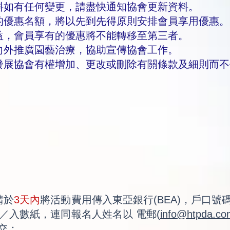
。
料如有任何變更，請盡快通知協會更新資料
的優惠名額，將以先到先得原則安排會員享用優惠。
益，會員享有的優惠將不能轉移至第三者。
向外推廣園藝治療，協助宣傳協會工作。
發展協會有權增加、更改或刪除有關條款及細則而不
請於
3天內
將活動費用傳入東亞銀行(BEA)，戶口號碼015-
／入數紙，連同報名人姓名以 電郵(
info@htpda.co
遞交；