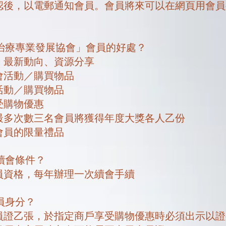
認後，以電郵通知會員。會員將來可以在網頁用會員
藝治療專業發展協會」會員的好處？
、最新動向、資源分享
會活動／購買物品
活動／購買物品
受購物優惠
最多次數三名會員將獲得年度大獎各人乙份
會員的限量禮品
與續會條件？
員資格，每年辦理一次續會手續
會員身分？
員證乙張，
於指定商戶享受購物優惠時必須出示以