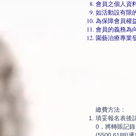
會員之個人資
如活動設有限
為保障會員權
會員的義務為
園藝治療專業
繳費方法：
填妥報名表後
0，
將轉賬記錄
(5500 6188)