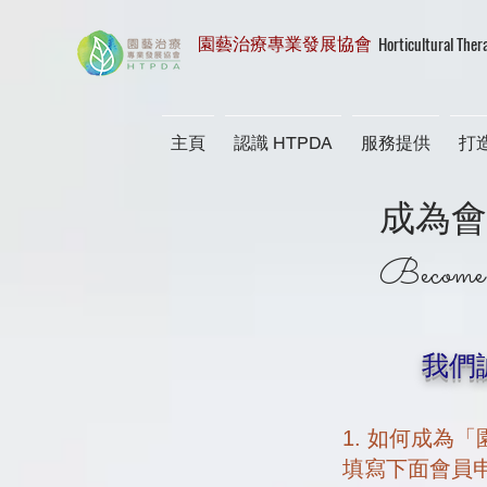
Horticultural Ther
園藝治療專業發展協會
主頁
認識 HTPDA
服務提供
打
成為會
Become
我們
1. 如何成為
填寫下面會員