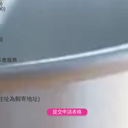
)
0)
能
本會服務
述住址為郵寄地址)
提交申請表格