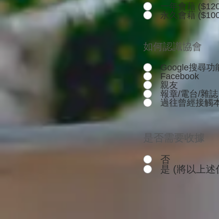
一年會藉 ($120
永久會藉 ($100
如何認識協會
Google搜尋功
Facebook
親友
報章/電台/雜誌
過往曾經接觸
是否需要收據
否
是 (將以上