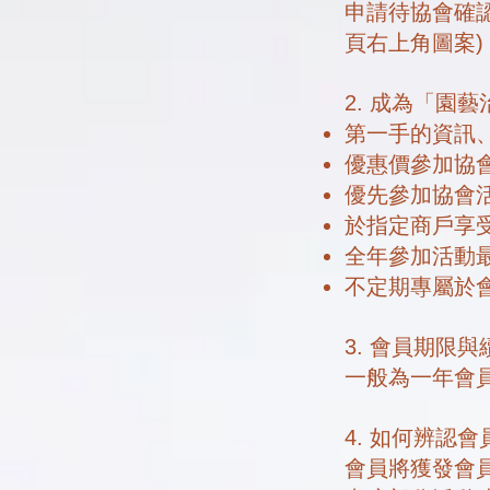
申請待協會確
頁右上角圖案)
2. 成為「園
第一手的資訊
優惠價參加協
優先參加協會
於指定商戶享
全年參加活動
不定期專屬於
3. 會員期限
一般為一年會
4. 如何辨認
會員將獲發會