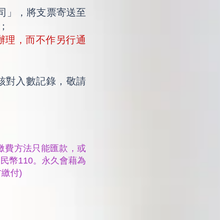
司」，將支票寄送至
；
請辦理，而不作另行通
核對入數記錄，敬請
繳費方法只能匯款，或
民幣110。永久會藉為
繳付)