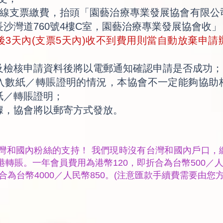
線支票繳費，抬頭「園藝治療專業發展協會有限公
沙灣道760號4樓C室，園藝治療專業發展協會收」
後3天內(支票5天內)收不到費用則當自動放棄申
及檢核申請資料後將以電郵通知確認申請是否成功；
失入數紙／轉賬證明的情況，本協會不一定能夠協助
紙／轉賬證明；
據，協會將以郵寄方式發放。
灣和國內粉絲的支持！ 我們現時沒有台灣和國內戶口，
轉賬。一年會員費用為港幣120，即折合為台幣500／人
折合為台幣4000／人民幣850。(注意匯款手續費需要由您方