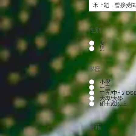
性別
女
男
學歷
小學
中三
中五/中七/ DS
大專/大學
碩士或以上
會藉