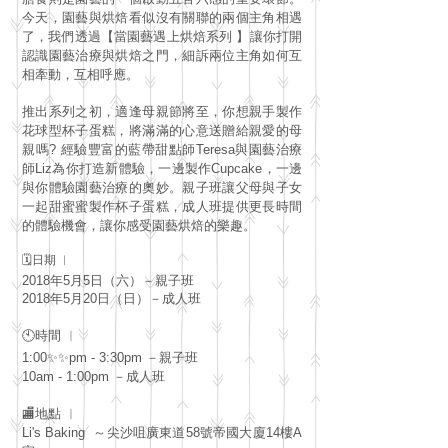
今天，園藝與烘焙看似沒有關聯的兩個主角相遇
了，我們透過【當園藝遇上烘焙系列 】讓你打開
認識園藝治療與烘焙之門，細訴兩位主角如何互
相牽動，互相呼應。
推出系列之初，適逢母親節將至，你想親手製作
花球型杯子蛋糕，將滿滿的心意送贈給親愛的母
親嗎? 經驗豐富的藍帶甜點師Teresa與園藝治療
師Liz為你打造新體驗，一邊製作Cupcake，一邊
與你體驗園藝治療的奧妙。親子班讓父母與子女
一起甜蜜蜜製作杯子蛋糕，成人班提供更長時間
的體驗機會，讓你感受園藝烘焙的樂趣。
🗓️日期 ︳
2018年5月5日（六）－親子班
2018年5月20日（日）－成人班
🕙時間 ︳
1:00✨✨pm - 3:30pm －親子班
10am - 1:00pm －成人班
🏬地點 ︳
Li's Baking ～尖沙咀廣東道58號帝國大廈14樓A