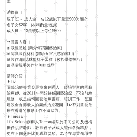
室
💰收費 ︳
親子班～ 成人連一名12歲以下兒童$600; 額外一
名子女$200 (材料酌量增加)
成人班～ 13歲或以上每位$500
🍴豐富內容 ︳
🎀栽種體驗 (簡介何謂園藝治療)
🎀認識製作材料 (體驗五官六感的運用)
🎀製作8個花球型杯子蛋糕（教授烘焙技巧）
🎀品嚐親手製作的美味成品
講師介紹 ︳
👩Liz
園藝治療專業發展協會創辦人，經驗豐富的園藝
治療師。從2011年開始接觸園藝治療，不論前線
服務，或是編輯園藝治療書藉、培訓工作，甚至
建設全香港最大的園藝治療花園，Liz都對園藝治
療在香港的推動工作不遺餘力。
👩Teresa
Li’s Baking創辦人Teresa經常於不同公司及機構
擔任烘焙老師，教授親子及成人製作各類糕點，
更在不同烹飪比賽獲取獎項。為了在專業領域中