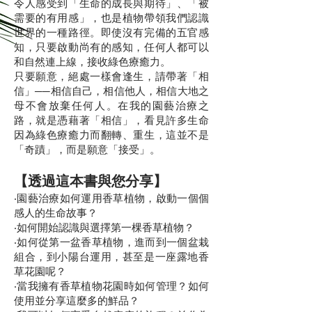
令人感受到「生命的成長與期待」、「被
需要的有用感」，也是植物帶領我們認識
世界的一種路徑。即使沒有完備的五官感
知，只要啟動尚有的感知，任何人都可以
和自然連上線，接收綠色療癒力。
只要願意，絕處一樣會逢生，請帶著「相
信」──相信自己，相信他人，相信大地之
母不會放棄任何人。在我的園藝治療之
路，就是憑藉著「相信」，看見許多生命
因為綠色療癒力而翻轉、重生，這並不是
「奇蹟」，而是願意「接受」。
【透過這本書與您分享】
‧園藝治療如何運用香草植物，啟動一個個
感人的生命故事？
‧如何開始認識與選擇第一棵香草植物？
‧如何從第一盆香草植物，進而到一個盆栽
組合，到小陽台運用，甚至是一座露地香
草花園呢？
‧當我擁有香草植物花園時如何管理？如何
使用並分享這麼多的鮮品？