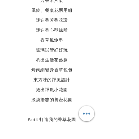
芳香名片架
風鈴、餐桌花兩用組
迷迭香芳香花環
迷迭香心型綠雕
香草風鈴串
玻璃試管好好玩
杓出生活花藝趣
烤肉網變身香草包包
東方味的禪風設計
捲出禪風小花園
淡淡揚志的養壺花園
Part4 打造我的香草花園
香草療癒系的廚房花園