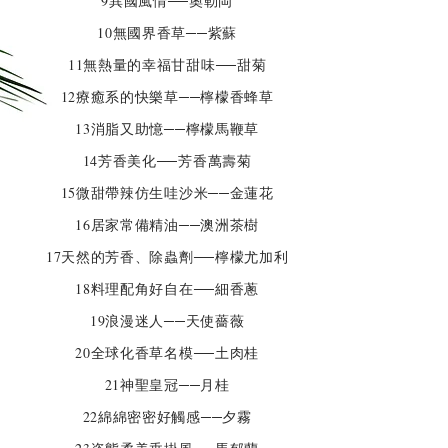
9異國風情──奧勒岡
10無國界香草──紫蘇
11無熱量的幸福甘甜味──甜菊
12療癒系的快樂草──檸檬香蜂草
13消脂又助憶──檸檬馬鞭草
14芳香美化──芳香萬壽菊
15微甜帶辣仿生哇沙米──金蓮花
16居家常備精油──澳洲茶樹
17天然的芳香、除蟲劑──檸檬尤加利
18料理配角好自在──細香蔥
19浪漫迷人──天使薔薇
20全球化香草名模──土肉桂
21神聖皇冠──月桂
22綿綿密密好觸感──夕霧