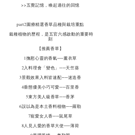
>>五覺記憶，喚起過往的回憶
part2園療精選香草品種與栽培重點
栽種植物的歷程，是五官六感啟動的重要時
刻
【推薦香草】
1撫慰心靈的香氣──薰衣草
2入料理會「變色」──天竺葵
3景觀效果入料皆速配──迷迭香
4垂態優美小巧可愛──百里香
5東方美人級香草──香茅
6誤以為是本土香料植物──羅勒
7寵愛女人香──鼠尾草
8人見人愛的香草大使──薄荷