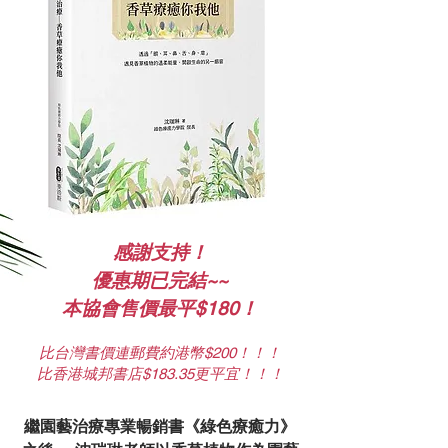
感謝支持！
優惠期已完結~~
本協會售價最平$180！
比台灣書價連郵費約港幣$200！！！
比香港城邦書店$183.35更平宜！！！
繼園藝治療專業暢銷書《綠色療癒力》