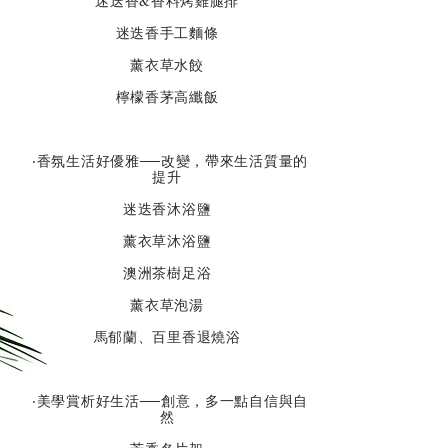
迷迭香&香料烤雞腿排
迷迭香手工麵條
薰衣草水餃
檸檬香茅高纖飯
‧香氛生活好優雅──改變，帶來生活質量的
提升
迷迭香沐浴鹽
薰衣草沐浴鹽
澳洲茶樹足浴
薰衣草泡湯
馬郁蘭、百里香退燒浴
‧美學賞析好生活──創意，多一點自信與自
然