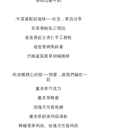
薄荷山藥牛奶
‧午茶速配好滋味──社交，來自分享
百里香鮪魚三明治
迷迭香起士杏仁手工餅乾
迷迭香烤馬鈴薯
巴格誕鼠尾草胡椒捲餅
‧吃在嘴裡心好甜──用愛，讓我們融在一
起
薰衣草巧克力
薰衣草蜂蜜
玫瑰天竺葵焦糖
薰衣草奶茶蒟蒻凍飲
檸檬香茅蒟蒻、玫瑰天竺葵蒟蒻