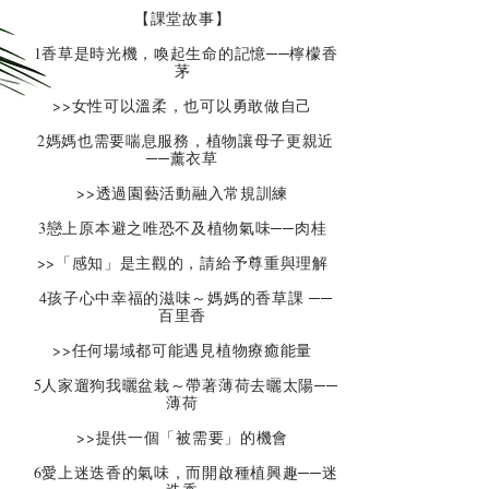
【課堂故事】
1香草是時光機，喚起生命的記憶──檸檬香
茅
>>女性可以溫柔，也可以勇敢做自己
2媽媽也需要喘息服務，植物讓母子更親近
──薰衣草
>>透過園藝活動融入常規訓練
3戀上原本避之唯恐不及植物氣味──肉桂
>>「感知」是主觀的，請給予尊重與理解
4孩子心中幸福的滋味～媽媽的香草課 ──
百里香
>>任何場域都可能遇見植物療癒能量
5人家遛狗我曬盆栽～帶著薄荷去曬太陽──
薄荷
>>提供一個「被需要」的機會
6愛上迷迭香的氣味，而開啟種植興趣──迷