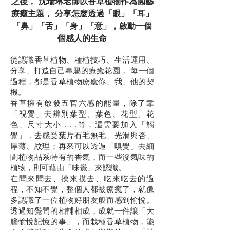
之後， 沈瑞琳老師以香草植物作為園藝
療癒主題， 分享怎麼透過「眼」「耳」
「鼻」「舌」「身」「意」，啟動一個
個感人的生命
從認識香草植物、種植技巧、生活運用、
分享、打造自己專屬的療癒花園， 每一個
過程，都是香草植物療癒你、我、他的契
機。
香草擁有啟發五官六感的能量，除了靠
「視覺」去辨別葉型、葉色、花型、花
色、尺寸大小……等，還需要加入「觸
覺」，去感受葉片有毛無毛、光滑與否、
厚薄、紋理；再來可以透過「嗅覺」去細
聞植物品系特有的香氣，而一些沒氣味的
植物，則可藉由「味覺」來認識。
在聞來聞去、摸來摸去、吃來吃去的過
程，不知不覺，整個人都被療癒了，就像
多認識了一位植物好朋友般而感到愉悅。
透過知覺間的相輔相成，成就一件讓「大
腦愉悅記憶的事」，而栽種香草植物，能