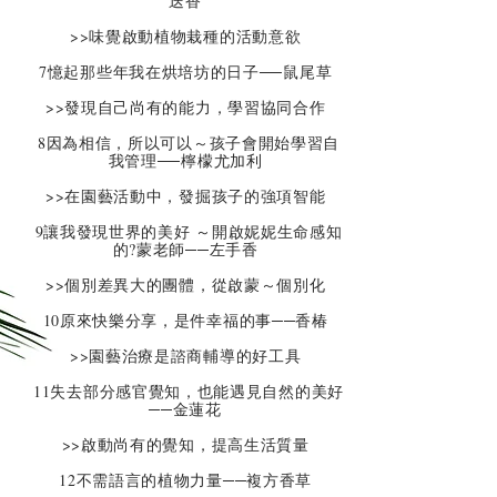
迭香
>>味覺啟動植物栽種的活動意欲
7憶起那些年我在烘培坊的日子──鼠尾草
>>發現自己尚有的能力，學習協同合作
8因為相信，所以可以～孩子會開始學習自
我管理──檸檬尤加利
>>在園藝活動中，發掘孩子的強項智能
9讓我發現世界的美好 ～開啟妮妮生命感知
的?蒙老師──左手香
>>個別差異大的團體，從啟蒙～個別化
10原來快樂分享，是件幸福的事──香椿
>>園藝治療是諮商輔導的好工具
11失去部分感官覺知，也能遇見自然的美好
──金蓮花
>>啟動尚有的覺知，提高生活質量
12不需語言的植物力量──複方香草