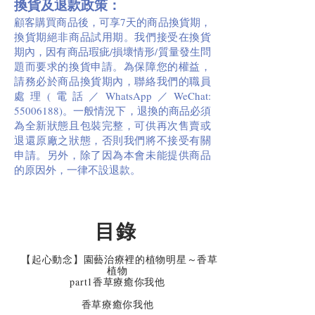
換貨及退款政策：
顧客購買商品後，可享7天的商品換貨期，
換貨期絕非商品試用期。我們接受在換貨
期內，因有商品瑕疵/損壞情形/質量發生問
題而要求的換貨申請。為保障您的權益，
請務必於商品換貨期內，聯絡我們的職員
處理(電話／WhatsApp／WeChat:
55006188)
。一般情況下，退換的商品必須
為全新狀態且包裝完整，可供再次售賣或
退還原廠之狀態，否則我們將不接受有關
申請。另外，除了因為本會未能提供商品
的原因外，一律不設退款。
目錄
【起心動念】園藝治療裡的植物明星～香草
植物
part1香草療癒你我他
香草療癒你我他