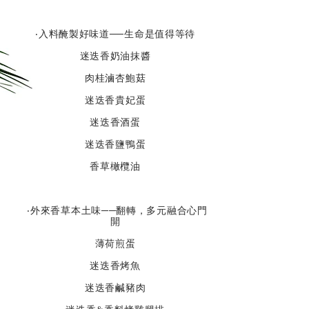
‧入料醃製好味道──生命是值得等待
迷迭香奶油抹醬
肉桂滷杏鮑菇
迷迭香貴妃蛋
迷迭香酒蛋
迷迭香鹽鴨蛋
香草橄欖油
‧外來香草本土味──翻轉，多元融合心門
開
薄荷煎蛋
迷迭香烤魚
迷迭香鹹豬肉