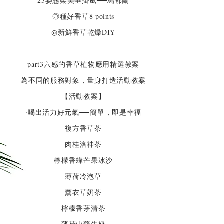
23姿態柔美垂掛風──馬郁蘭
◎種好香草8 points
◎新鮮香草乾燥DIY
part3六感的香草植物應用精選教案
為不同的服務對象，量身打造活動教案
【活動教案】
‧喝出活力好元氣──簡單，即是幸福
複方香草茶
肉桂洛神茶
檸檬香蜂芒果冰沙
薄荷冷泡草
薰衣草奶茶
檸檬香茅清茶